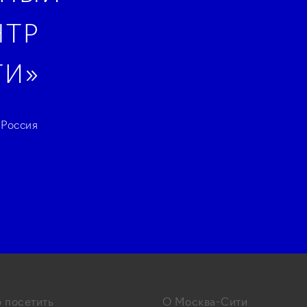
НТР
ТИ»
 Россия
 посетить
О Москва-Cити